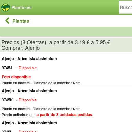
Panel de gestión de cookies
Planfor.es
Plantas
Precios (8 Ofertas) a partir de 3.19 € a 5.95 €
Comprar: Ajenjo
Ajenjo - Artemisia absinthium
9745J
-
Disponible
Foto disponible
Planta en maceta - Diametro de la maceta: 14 cm.
Ajenjo - Artemisia absinthium
9745K
-
Disponible
Planta en maceta - Diametro de la maceta: 14 cm.
a partir de 3 unidades pedidas
Precio unitario válido
.
Ajenjo - Artemisia absinthium
9745L
-
Disponible