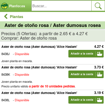
Panel de gestión de cookies
Planfor.es
Plantas
Aster de otoño rosa / Aster dumosus rosea
Precios (5 Ofertas) a partir de 2.65 € a 4.27 €
Comprar: Aster de otoño rosa
4.27 €
Aster de otoño rosa (Aster dumosus) 'Alice Haslam'
8438J
-
Disponible
Joven planta en maceta.
3.73 €
Aster de otoño rosa (Aster dumosus) 'Alice Haslam'
8438K
-
Disponible
Joven planta en maceta.
a partir de 10 unidades pedidas
Precio unitario válido
.
3.19 €
Aster de otoño rosa (Aster dumosus) 'Alice Haslam'
8438L
-
Disponible