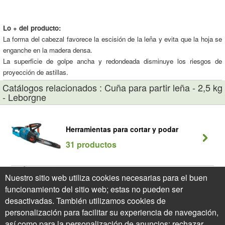
Lo + del producto:
La forma del cabezal favorece la escisión de la leña y evita que la hoja se
enganche en la madera densa.
La superficie de golpe ancha y redondeada disminuye los riesgos de
proyección de astillas.
Catálogos relacionados : Cuña para partir leña - 2,5 kg
- Leborgne
Herramientas para cortar y podar
31 productos
Nuestro sitio web utiliza cookies necesarias para el buen
Hachas, Cuchillos y Cuñas
funcionamiento del sitio web; estas no pueden ser
8 productos
desactivadas. También utilizamos cookies de
personalización para facilitar su experiencia de navegación,
así como para la personalización de anuncios; rechazar