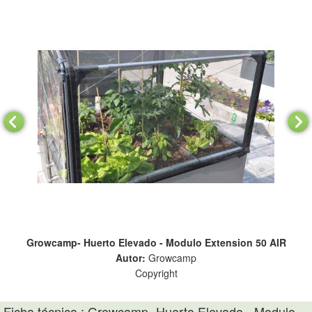
 AIR
Growcamp- Huerto Elevado - Modulo Extension 50 AIR
Gro
Autor:
Growcamp
Copyright
Ficha técnica : Growcamp- Huerto Elevado - Modulo