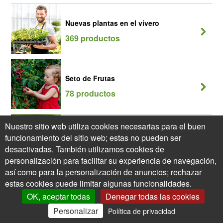
Nuevas plantas en el vivero
369 productos
Seto de Frutas
78 productos
Nuestro sitio web utiliza cookies necesarias para el buen
Seto Melífero
funcionamiento del sitio web; estas no pueden ser
205 productos
desactivadas. También utilizamos cookies de
personalización para facilitar su experiencia de navegación,
así como para la personalización de anuncios; rechazar
estas cookies puede limitar algunas funcionalidades.
OK, aceptar todas
Denegar todas las cookies
Personalizar
Política de privacidad
0
Mi Cuenta
Ofertas
Cesta