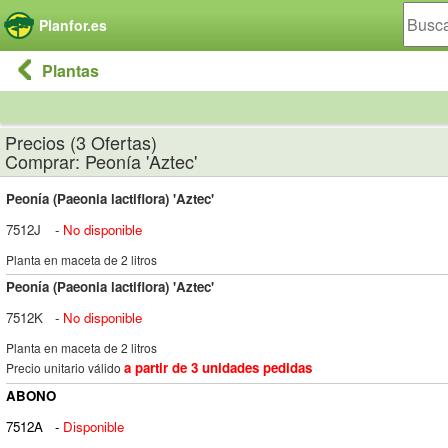
Panel de gestión de cookies
Planfor.es
Plantas
Precios (3 Ofertas)
Comprar: Peonía 'Aztec'
Peonía (Paeonia lactiflora) 'Aztec'
7512J
-
No disponible
Planta en maceta de 2 litros
Peonía (Paeonia lactiflora) 'Aztec'
7512K
-
No disponible
Planta en maceta de 2 litros
a partir de 3 unidades pedidas
Precio unitario válido
ABONO
7512A
-
Disponible