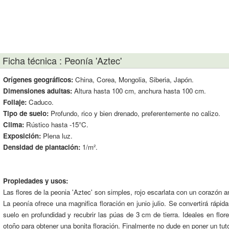
Ficha técnica : Peonía 'Aztec'
Orígenes geográficos:
China, Corea, Mongolia, Siberia, Japón.
Dimensiones adultas:
Altura hasta 100 cm, anchura hasta 100 cm.
Follaje:
Caduco.
Tipo de suelo:
Profundo, rico y bien drenado, preferentemente no calizo.
Clima:
Rústico hasta -15°C.
Exposición:
Plena luz.
Densidad de plantación:
1/m².
Propiedades y usos:
Las flores de la peonia 'Aztec' son simples, rojo escarlata con un corazón am
La peonía ofrece una magnifica floración en junio julio. Se convertirá rápi
suelo en profundidad y recubrir las púas de 3 cm de tierra. Ideales en flor
otoño para obtener una bonita floración. Finalmente no dude en poner un tutor