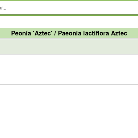
Peonía 'Aztec' / Paeonia lactiflora Aztec