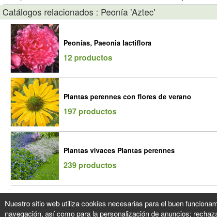
Catálogos relacionados : Peonía 'Aztec'
Peonías, Paeonia lactiflora
12 productos
Plantas perennes con flores de verano
197 productos
Plantas vivaces Plantas perennes
239 productos
Nuestro sitio web utiliza cookies necesarias para el buen funcionam
navegación, así como para la personalización de anuncios; rechaza