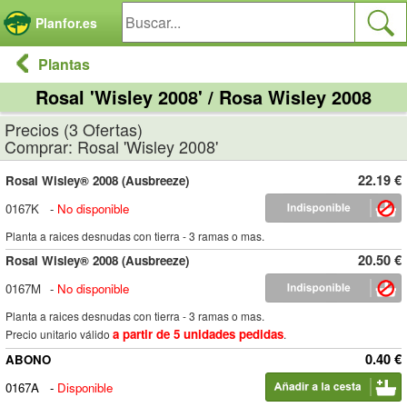
Panel de gestión de cookies
Planfor.es
Plantas
Rosal 'Wisley 2008' / Rosa Wisley 2008
Precios (3 Ofertas)
Comprar: Rosal 'Wisley 2008'
22.19 €
Rosal Wisley® 2008 (Ausbreeze)
0167K
-
No disponible
Planta a raices desnudas con tierra - 3 ramas o mas.
20.50 €
Rosal Wisley® 2008 (Ausbreeze)
0167M
-
No disponible
Planta a raices desnudas con tierra - 3 ramas o mas.
a partir de 5 unidades pedidas
Precio unitario válido
.
0.40 €
ABONO
0167A
-
Disponible