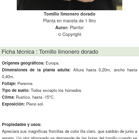
Tomillo limonero dorado
Planta en maceta de 1 litro
Autor:
Planfor
© Copyright
Ficha técnica : Tomillo limonero dorado
Orígenes geográficos:
Europa.
Dimensiones de la planta adulta:
Altura hasta 0,20m, ancho hasta
0,40m.
Follaje:
Perenne.
Tipo de suelo:
Todos excepto los húmedos.
Clima:
Rustico, hasta -15°C.
Exposición:
Pleno sol.
Propiedades y usos:
Apreciara sus magnificas florcillas de color lila claro, que saldrán de junio a
agosto. Un olor alimonado se desprende de las hojas del tomillo cuando se