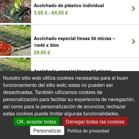
Acolchado de plástico individual
3.95 € - 64.95 €
Acolchado especial fresas 50 micras –
1m40 x 50m
29.95 €
Acolchado especial fresas 50 micras –
Nuestro sitio web utiliza cookies necesarias para el buen
1m40 x 750m
funcionamiento del sitio web; estas no pueden ser
269.95 €
desactivadas. También utilizamos cookies de
personalización para facilitar su experiencia de navegación,
Broches metálicos de fijación
así como para la personalización de anuncios; rechazar
11.95 € - 24.95 €
estas cookies puede limitar algunas funcionalidades.
OK, aceptar todas
Denegar todas las cookies
Personalizar
Política de privacidad
0
Mi Cuenta
Ofertas
Cesta