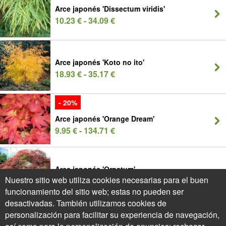
Arce japonés 'Dissectum viridis'
10.23 € - 34.09 €
Arce japonés 'Koto no ito'
18.93 € - 35.17 €
- 20%
Arce japonés 'Orange Dream'
9.95 € - 134.71 €
Arce japonés 'Ornatum'
Nuestro sitio web utiliza cookies necesarias para el buen
13.47 € - 107.66 €
funcionamiento del sitio web; estas no pueden ser
desactivadas. También utilizamos cookies de
- 20%
personalización para facilitar su experiencia de navegación,
Arce japonés 'Osakazuki'