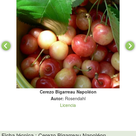
Cerezo Bigarreau Napoléon
Autor:
Rosendahl
Pla
Licencia
Ficha técnica : Cerezo Bigarreau Napoléon