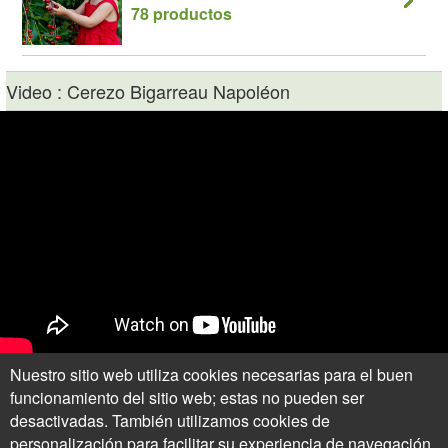
78 productos
Video : Cerezo Bigarreau Napoléon
Nuestro sitio web utiliza cookies necesarias para el buen
Opiniones (1) : Cerezo Bigarreau Napoléon
funcionamiento del sitio web; estas no pueden ser
04/12/2012 ¡Recibido en perfecto estado! ¡Ojalá que en un año pueda
desactivadas. También utilizamos cookies de
decir cosas buenas de este cerezo! Perfecta entrega y estado del árbol.
personalización para facilitar su experiencia de navegación,