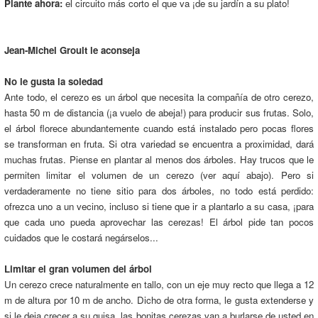
Plante ahora:
el circuito más corto el que va ¡de su jardín a su plato!
Jean-Michel Groult le aconseja
No le gusta la soledad
Ante todo, el cerezo es un árbol que necesita la compañía de otro cerezo,
hasta 50 m de distancia (¡a vuelo de abeja!) para producir sus frutas. Solo,
el árbol florece abundantemente cuando está instalado pero pocas flores
se transforman en fruta. Si otra variedad se encuentra a proximidad, dará
muchas frutas. Piense en plantar al menos dos árboles. Hay trucos que le
permiten limitar el volumen de un cerezo (ver aquí abajo). Pero si
verdaderamente no tiene sitio para dos árboles, no todo está perdido:
ofrezca uno a un vecino, incluso si tiene que ir a plantarlo a su casa, ¡para
que cada uno pueda aprovechar las cerezas! El árbol pide tan pocos
cuidados que le costará negárselos...
Limitar el gran volumen del árbol
Un cerezo crece naturalmente en tallo, con un eje muy recto que llega a 12
m de altura por 10 m de ancho. Dicho de otra forma, le gusta extenderse y
si le deja crecer a su guisa, las bonitas cerezas van a burlarse de usted en