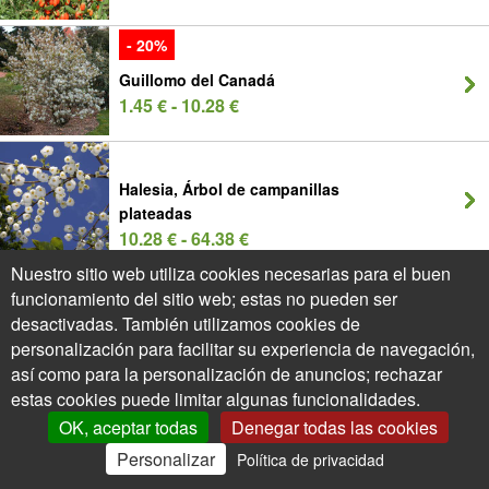
- 20%
Guillomo del Canadá
1.45 € - 10.28 €
Halesia, Árbol de campanillas
plateadas
10.28 € - 64.38 €
Nuestro sitio web utiliza cookies necesarias para el buen
funcionamiento del sitio web; estas no pueden ser
Heuchera 'Berry smoothie'
desactivadas. También utilizamos cookies de
5.36 € - 7.04 €
personalización para facilitar su experiencia de navegación,
así como para la personalización de anuncios; rechazar
estas cookies puede limitar algunas funcionalidades.
Heuchera 'Citronnelle'
OK, aceptar todas
Denegar todas las cookies
6.98 € - 9.20 €
Personalizar
Política de privacidad
0
Mi Cuenta
Ofertas
Cesta