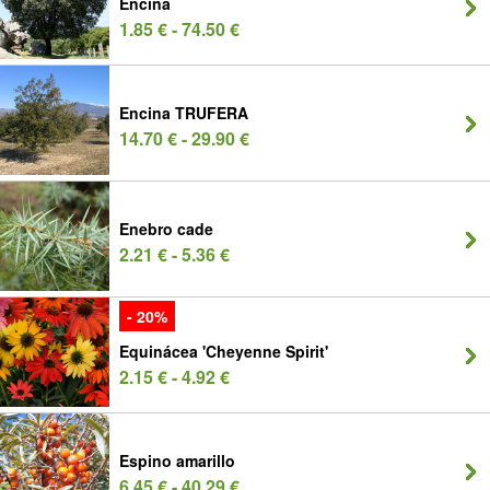
Encina
1.85 € - 74.50 €
Encina TRUFERA
14.70 € - 29.90 €
Enebro cade
2.21 € - 5.36 €
- 20%
Equinácea 'Cheyenne Spirit'
2.15 € - 4.92 €
Espino amarillo
6.45 € - 40.29 €