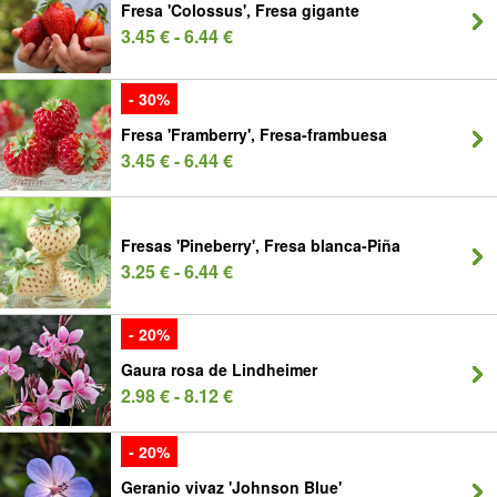
Fresa 'Colossus', Fresa gigante
3.45 € - 6.44 €
- 30%
Fresa 'Framberry', Fresa-frambuesa
3.45 € - 6.44 €
Fresas 'Pineberry', Fresa blanca-Piña
3.25 € - 6.44 €
- 20%
Gaura rosa de Lindheimer
2.98 € - 8.12 €
- 20%
Geranio vivaz 'Johnson Blue'