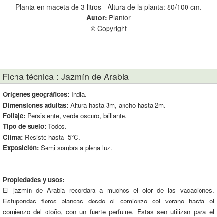
le
Planta en maceta de 3 litros - Altura de la planta: 80/100 cm.
Plan
Autor:
Planfor
© Copyright
Ficha técnica : Jazmín de Arabia
Orígenes geográficos:
India.
Dimensiones adultas:
Altura hasta 3m, ancho hasta 2m.
Follaje:
Persistente, verde oscuro, brillante.
Tipo de suelo:
Todos.
Clima:
Resiste hasta -5°C.
Exposición:
Semi sombra a plena luz.
Propiedades y usos:
El jazmín de Arabia recordara a muchos el olor de las vacaciones.
Estupendas flores blancas desde el comienzo del verano hasta el
comienzo del otoño, con un fuerte perfume. Estas sen utilizan para el