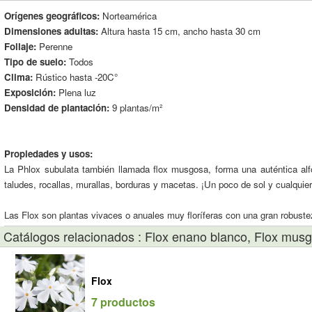
Orígenes geográficos:
Norteamérica
Dimensiones adultas:
Altura hasta 15 cm, ancho hasta 30 cm
Follaje:
Perenne
Tipo de suelo:
Todos
Clima:
Rústico hasta -20C°
Exposición:
Plena luz
Densidad de plantación:
9 plantas/m²
Propiedades y usos:
La Phlox subulata también llamada flox musgosa, forma una auténtica alfom
taludes, rocallas, murallas, borduras y macetas. ¡Un poco de sol y cualquier t
Las Flox son plantas vivaces o anuales muy floríferas con una gran robuste
Catálogos relacionados : Flox enano blanco, Flox mus
Flox
7 productos