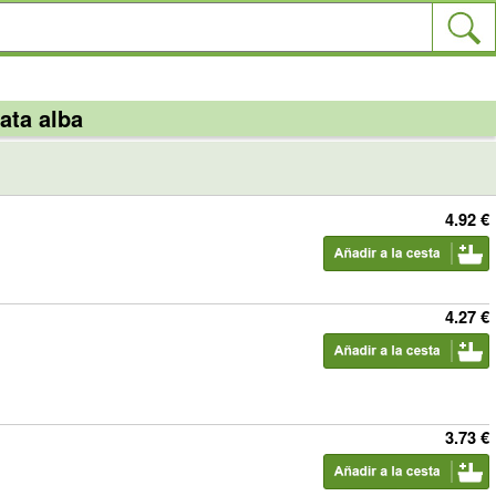
ata alba
4.92 €
4.27 €
3.73 €