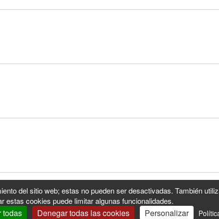
iento del sitio web; estas no pueden ser desactivadas. También utili
r estas cookies puede limitar algunas funcionalidades.
r todas
Denegar todas las cookies
Personalizar
Políti
Ofertas