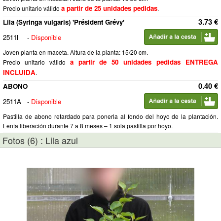
a partir de 25 unidades pedidas
Precio unitario válido
.
3.73 €
Lila (Syringa vulgaris) 'Président Grévy'
2511l
-
Disponible
Joven planta en maceta. Altura de la planta: 15/20 cm.
a partir de 50 unidades pedidas ENTREGA
Precio unitario válido
INCLUIDA
.
0.40 €
ABONO
2511A
-
Disponible
Pastilla de abono retardado para ponerla al fondo del hoyo de la plantación.
Lenta liberación durante 7 a 8 meses – 1 sola pastilla por hoyo.
Fotos (6) : Lila azul