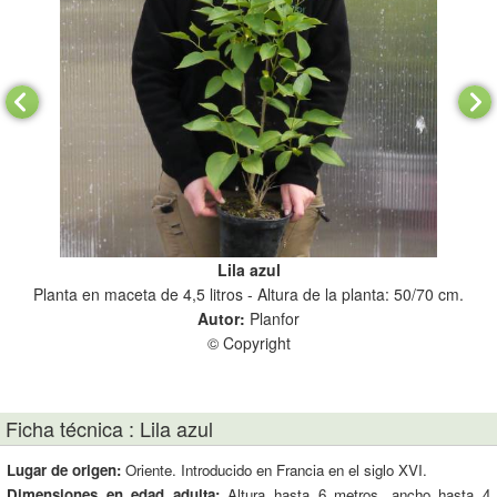
Lila azul
Planta en maceta de 4,5 litros - Altura de la planta: 50/70 cm.
Pla
Autor:
Planfor
© Copyright
Ficha técnica : Lila azul
Lugar de origen:
Oriente. Introducido en Francia en el siglo XVI.
Dimensiones en edad adulta:
Altura hasta 6 metros, ancho hasta 4