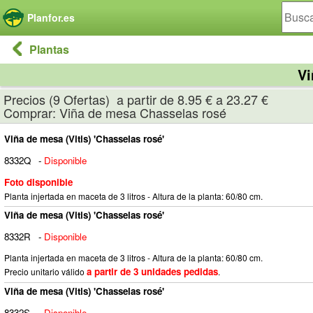
Panel de gestión de cookies
Planfor.es
Plantas
Vi
Precios (9 Ofertas) a partir de 8.95 € a 23.27 €
Comprar: Viña de mesa Chasselas rosé
Viña de mesa (Vitis) 'Chasselas rosé'
8332Q
-
Disponible
Foto disponible
Planta injertada en maceta de 3 litros - Altura de la planta: 60/80 cm.
Viña de mesa (Vitis) 'Chasselas rosé'
8332R
-
Disponible
Planta injertada en maceta de 3 litros - Altura de la planta: 60/80 cm.
a partir de 3 unidades pedidas
Precio unitario válido
.
Viña de mesa (Vitis) 'Chasselas rosé'
8332S
-
Disponible