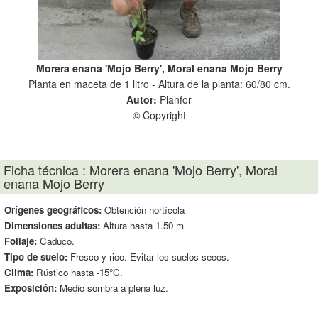
ry
Morera enana 'Mojo Berry', Moral enana Mojo Berry
M
 cm.
Planta en maceta de 1 litro - Altura de la planta: 60/80 cm.
Pla
Autor:
Planfor
© Copyright
Ficha técnica : Morera enana 'Mojo Berry', Moral
enana Mojo Berry
Orígenes geográficos:
Obtención hortícola
Dimensiones adultas:
Altura hasta 1.50 m
Follaje:
Caduco.
Tipo de suelo:
Fresco y rico. Evitar los suelos secos.
Clima:
Rústico hasta -15°C.
Exposición:
Medio sombra a plena luz.