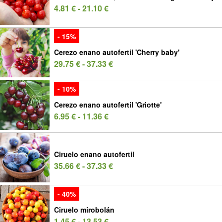
4.81 € - 21.10 €
- 15%
Cerezo enano autofertil 'Cherry baby'
29.75 € - 37.33 €
- 10%
Cerezo enano autofertil 'Griotte'
6.95 € - 11.36 €
Ciruelo enano autofertil
35.66 € - 37.33 €
- 40%
Ciruelo mirobolán
1.45 € - 13.53 €