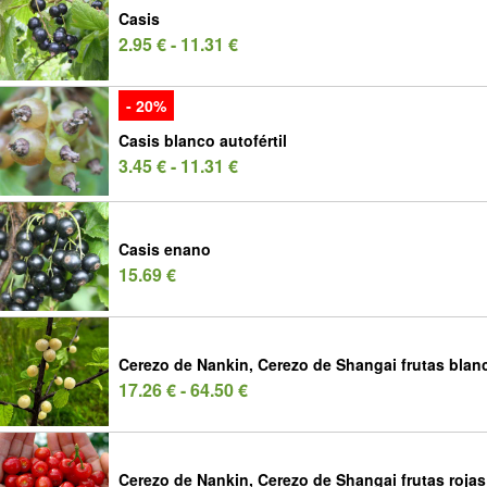
Casis
2.95 € - 11.31 €
- 20%
Casis blanco autofértil
3.45 € - 11.31 €
Casis enano
15.69 €
Cerezo de Nankin, Cerezo de Shangai frutas blan
17.26 € - 64.50 €
Cerezo de Nankin, Cerezo de Shangai frutas rojas