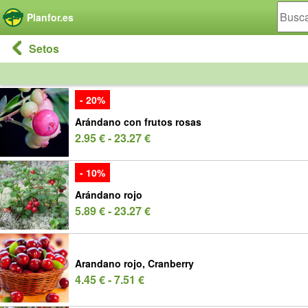
Panel de gestión de cookies
Planfor.es
Setos
- 20%
Arándano con frutos rosas
2.95 € - 23.27 €
- 10%
Arándano rojo
5.89 € - 23.27 €
Arandano rojo, Cranberry
4.45 € - 7.51 €